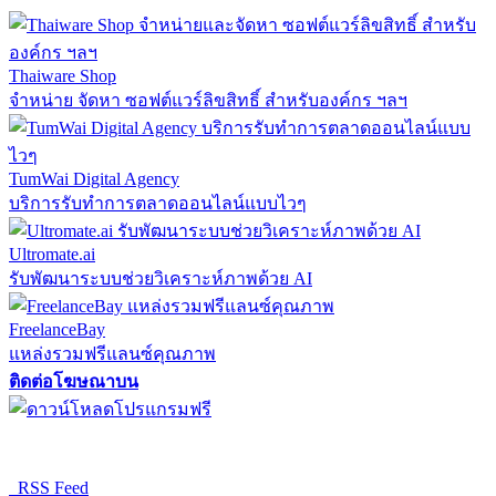
Thaiware Shop
จำหน่าย จัดหา ซอฟต์แวร์ลิขสิทธิ์ สำหรับองค์กร ฯลฯ
TumWai Digital Agency
บริการรับทำการตลาดออนไลน์แบบไวๆ
Ultromate.ai
รับพัฒนาระบบช่วยวิเคราะห์ภาพด้วย AI
FreelanceBay
แหล่งรวมฟรีแลนซ์คุณภาพ
ติดต่อโฆษณาบน
ตั้งค่าความเป็นส่วนตัว
นโยบายความเป็นส่วนตัว
นโยบาย
คุกกี้
RSS Feed