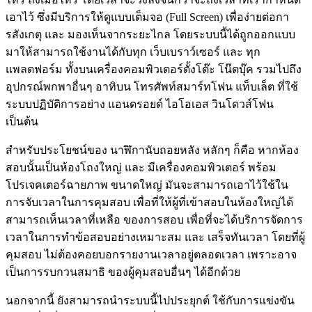
เอาไว้ ซึ่งมีบริการให้ดูแบบเต็มจอ (Full Screen) เพื่อง่ายต่อกา
รสังเกตุ และ มองเห็นจากระยะไกล โดยระบบนี้ได้ถูกออกแบบ
มาให้สามารถใช้งานได้กับทุก เว็บเบราว์เซอร์ และ ทุก
แพลตฟอร์ม ทั้งบนเครื่องคอมพิวเตอร์ตั้งโต๊ะ โน๊ตบุ๊ค รวมไปถึง
อุปกรณ์พกพาอื่นๆ อาทิบน โทรศัพท์สมาร์ทโฟน แท็บเล็ต ที่ใช้
ระบบปฏิบัติการอย่าง แอนดรอยด์ ไอโอเอส วินโดวส์โฟน
เป็นต้น
สำหรับประโยชน์ของ นาฬิกานับถอยหลัง หลักๆ ก็คือ หากห้อง
สอบนั้นเป็นห้องโถงใหญ่ และ มีเครื่องคอมพิวเตอร์ พร้อม
โปรเจคเตอร์ฉายภาพ ขนาดใหญ่ มันจะสามารถเอาไว้ใช้ใน
การจับเวลาในการคุมสอบ เพื่อที่ให้ผู้ที่เข้าสอบในห้องใหญ่ได้
สามารถเห็นเวลาที่เหลือ ของการสอบ เพื่อที่จะได้บริการจัดการ
เวลาในการทำข้อสอบอย่างเหมาะสม และ เสร็จทันเวลา โดยที่ผู้
คุมสอบ ไม่ต้องคอยบอกรายงานเวลาอยู่ตลอดเวลา เพราะอาจ
เป็นการรบกวนสมาธิ ของผู้คุมสอบอื่นๆ ได้อีกด้วย
นอกจากนี้ ยังสามารถนำระบบนี้ไปประยุกต์ ใช้กับการแข่งขัน