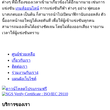
ต่างๆ ที่มีเรื่องของเวลาเข้ามาเกี่ยวข้องได้อีกมากมาย เช่นการ
แข่งขัน
เกมส์ออนไลน์
การแข่งขันกีฬา ต่างๆ อย่าง ฟุตบอล
บาสเกตบอล เป็นต้น ก็สามารถนำไปเปิดนาฬิกานับถอยหลัง ตัว
นี้ออกหน้าจอใหญ่ได้เลยทันที เพื่อให้ผู้เข้าแข่งขันทุกคน
สามารถมองเห็นได้อย่างชัดเจน โดยไม่ต้องออกเสียง รายงาน
เวลาให้ผู้แข่งขันทราบ
ศูนย์ช่วยเหลือ
เกี่ยวกับเรา
ติดต่อเรา
ร่วมงานกับเรา
4
แผนผังเว็บไซต์
บริการของเรา