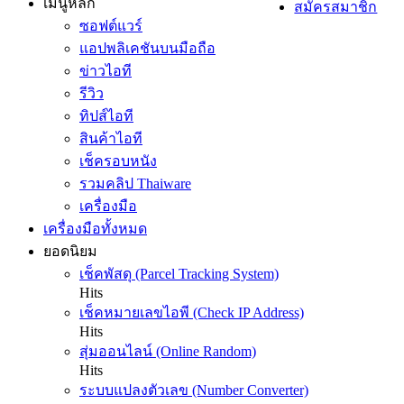
เมนูหลัก
สมัครสมาชิก
ซอฟต์แวร์
แอปพลิเคชันบนมือถือ
ข่าวไอที
รีวิว
ทิปส์ไอที
สินค้าไอที
เช็ครอบหนัง
รวมคลิป Thaiware
เครื่องมือ
เครื่องมือทั้งหมด
ยอดนิยม
เช็คพัสดุ (Parcel Tracking System)
Hits
เช็คหมายเลขไอพี (Check IP Address)
Hits
สุ่มออนไลน์ (Online Random)
Hits
ระบบแปลงตัวเลข (Number Converter)