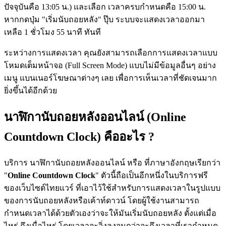
ปัจจุบันคือ 13:05 น.) และเลือก เวลาครบกำหนดคือ 15:00 น.
หากกดปุ่ม "เริ่มนับถอยหลัง" ปุ๊บ ระบบจะแสดงเวลาออกมา
วิธีใช้ บริการเช็คเลขพัสดุ ติดตามพัสดุ EMS
เหลือ 1 ชั่วโมง 55 นาที ทันที
(EMS Tracking System) บนเว็บไซต์
Thaiware.com
ระหว่างการแสดงเวลา คุณยังสามารถเลือกการแสดงเวลาแบบ
โหมดเต็มหน้าจอ (Full Screen Mode) แบบไม่มีข้อมูลอื่นๆ อย่าง
วิธีใช้ บริการนาฬิกาจับเวลาออนไลน์ (Online
เมนู แบนเนอร์โฆษณาต่างๆ เลย เพื่อการเห็นเวลาที่ชัดเจนมาก
Stopwatch) บนเว็บไซต์ Thaiware.com
ยิ่งขึ้นได้อีกด้วย
นาฬิกานับถอยหลังออนไลน์ (Online
วิธีใช้ บริการเช็คความเร็วเน็ต (Speedtest) บน
เว็บไซต์ Thaiware.com
Countdown Clock) คืออะไร ?
บริการ นาฬิกานับถอยหลังออนไลน์ หรือ ที่ภาษาอังกฤษเรียกว่า
วิธีใช้ บริการสุ่มตัวเลข (Random Number
Generator) บนเว็บไซต์ Thaiware.com
"
Online Countdown Clock
" ตัวนี้ถือเป็นอีกหนึ่งในบริการฟรี
ของเว็บไซต์ไทยแวร์ ที่เอาไว้ใช้สำหรับการแสดงเวลาในรูปแบบ
ของการนับถอยหลังหรือเค้าท์ดาวน์ โดยผู้ใช้งานสามารถ
วิธีใช้ บริการระบบแปลงตัวเลข (Number
กำหนดเวลาได้ด้วยตัวเองว่าจะให้มันเริ่มนับถอยหลัง ตั้งแต่เมื่อ
Converter) บนเว็บไซต์ Thaiware.com
ไหร่ ถึงเมื่อไหร่ โดยเวลาจะวิ่งลงจนกว่าจะถึงเวลาที่เรากำหนด