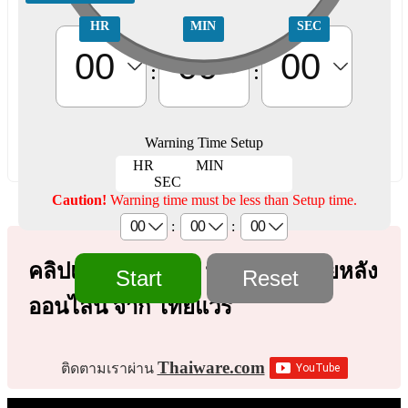
HR
MIN
SEC
:
:
Warning Time Setup
HR
MIN
SEC
Caution!
Warning time must be less than Setup time.
:
:
คลิปแนะนำบริการ นาฬิกานับถอยหลัง
Start
Reset
ออนไลน์ จาก ไทยแวร์
Thaiware.com
ติดตามเราผ่าน